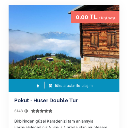
0.00 TL
/ Kişi başı
lüks araçlar ile ulaşım
Pokut - Huser Double Tur
6148
Birbirinden güzel Karadenizi tam anlamıyla
yaşayabileceğiniz 5 yayla 1 arada olan muhteşem