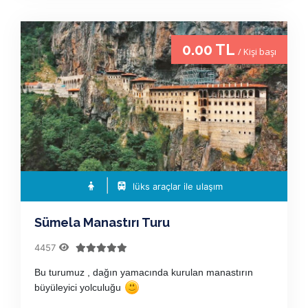
0.00 TL
/ Kişi başı
lüks araçlar ile ulaşım
Sümela Manastırı Turu
4457
Bu turumuz , dağın yamacında kurulan manastırın
büyüleyici yolculuğu