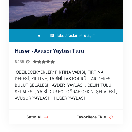
lüks araçlar ile ulaşım
Huser - Avusor Yaylası Turu
8485
GEZİLECEKYERLER: FIRTINA VADİSİ, FIRTINA
DERESİ, ZIPLINE, TARİHİ TAŞ KÖPRÜ, TAR DERESİ
BULUT ŞELALESİ, AYDER YAYLASI , GELİN TÜLÜ
ŞELALESİ , YA Bİ DUR FOTOĞRAF ÇEKİN ŞELALESİ ,
AVUSOR YAYLASI , HUSER YAYLASI
Satın Al
Favorilere Ekle