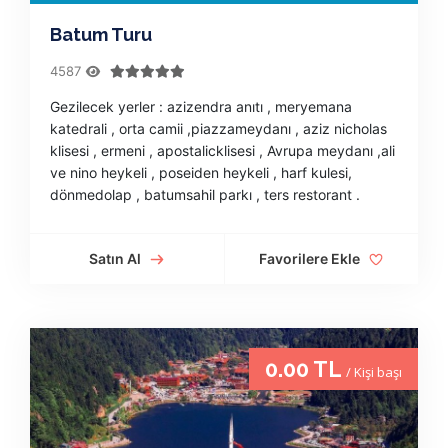
Batum Turu
4587
Gezilecek yerler : azizendra anıtı , meryemana
katedrali , orta camii ,piazzameydanı , aziz nicholas
klisesi , ermeni , apostalicklisesi , Avrupa meydanı ,ali
ve nino heykeli , poseiden heykeli , harf kulesi,
dönmedolap , batumsahil parkı , ters restorant .
Satın Al
Favorilere Ekle
0.00 TL
/ Kişi başı