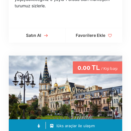
turumuz sizlerle.
Satın Al
Favorilere Ekle
0.00 TL
/ Kişi başı
lüks araçlar ile ulaşım