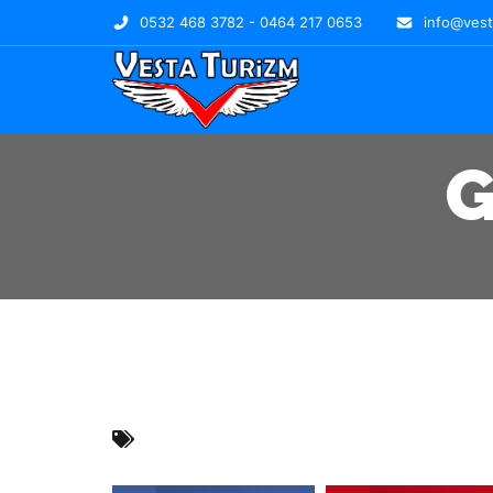
0532 468 3782 - 0464 217 0653
info@vest
G