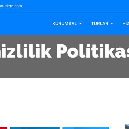
aturizm.com
KURUMSAL
TURLAR
Hİ
izlilik Politika