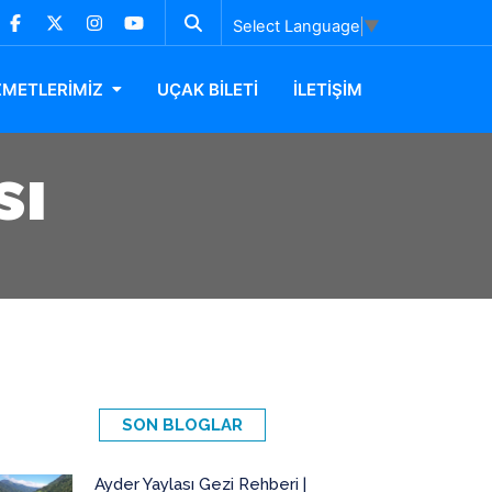
Select Language
▼
ZMETLERİMİZ
UÇAK BİLETİ
İLETİŞİM
sı
SON BLOGLAR
Ayder Yaylası Gezi Rehberi |