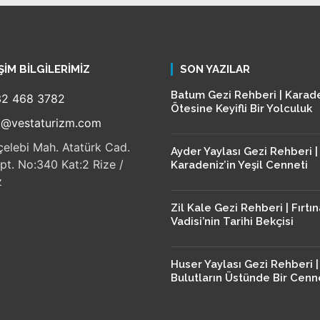
ŞIM BILGILERIMIZ
SON YAZILAR
Batum Gezi Rehberi | Karade
2 468 3782
Ötesine Keyifli Bir Yolculuk
o@vestaturizm.com
çelebi Mah. Atatürk Cad.
Ayder Yaylası Gezi Rehberi |
pt. No:340 Kat:2 Rize /
Karadeniz’in Yeşil Cenneti
z
Zil Kale Gezi Rehberi | Fırtı
Vadisi’nin Tarihi Bekçisi
Huser Yaylası Gezi Rehberi |
Bulutların Üstünde Bir Cenn