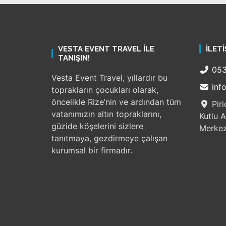
VESTA EVENT TRAVEL ILE
İLETI
TANIŞIN!
053
Vesta Event Travel, yıllardır bu
inf
toprakların çocukları olarak,
öncelikle Rize’nin ve ardından tüm
Piri
vatanımızın altın topraklarını,
Kutlu A
güzide köşelerini sizlere
Merke
tanıtmaya, gezdirmeye çalışan
kurumsal bir firmadır.